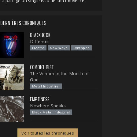
IG partage un single issu de son nouvel EP
DERNIÈRES CHRONIQUES
BLACKBOOK
Different
Electro
New Wave
Synthpop
COMBICHRIST
The Venom in the Mouth of
God
Metal Industriel
EMPTINESS
Nowhere Speaks
Black Metal Industriel
Voir toutes les chroniques