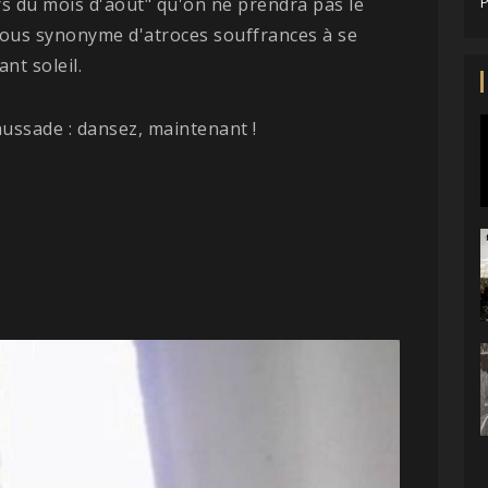
rs du mois d'août" qu'on ne prendra pas le
P
nous synonyme d'atroces souffrances à se
nt soleil.
maussade : dansez, maintenant !