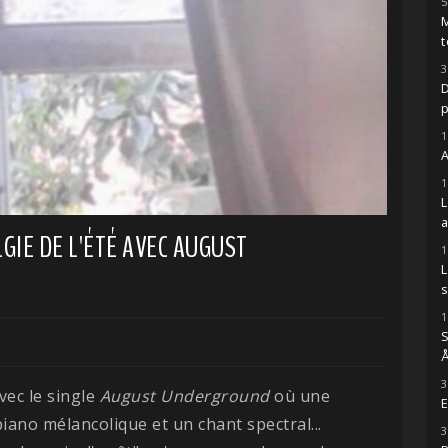
5
M
t
3
D
1
A
1
IE DE L'ÉTÉ AVEC AUGUST
1
s
1
S
Å
3
vec le single
August Underground
où une
E
ano mélancolique et un chant spectral...
3