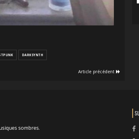
STPUNK
DARKSYNTH
Article précédent
S
usiques sombres.