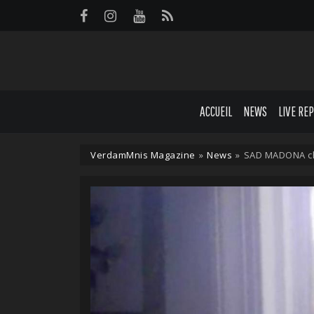
Panneau de gestion des cookies
ACCUEIL
NEWS
LIVE RE
VerdamMnis Magazine
»
News
»
SAD MADONA cha