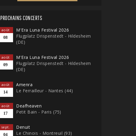
PROCHAINS CONCERTS
M'Era Luna Festival 2026
août
Flugplatz Drispenstedt - Hildesheim
08
(DE)
M'Era Luna Festival 2026
août
Flugplatz Drispenstedt - Hildesheim
09
(DE)
Amenra
août
Le Ferrailleur - Nantes (44)
14
Deafheaven
août
Petit Bain - Paris (75)
17
Denuit
sept.
Le Chinois - Montreuil (93)
04