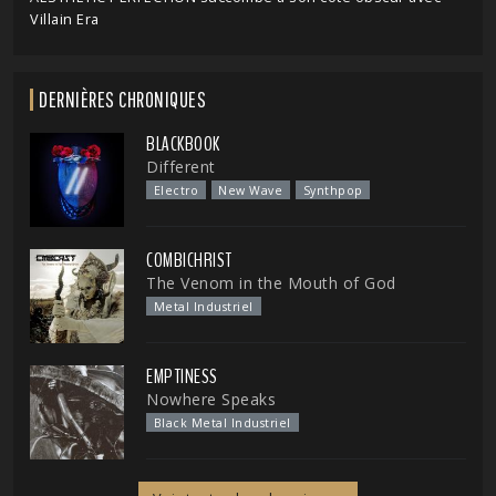
Villain Era
DERNIÈRES CHRONIQUES
BLACKBOOK
Different
Electro
New Wave
Synthpop
COMBICHRIST
The Venom in the Mouth of God
Metal Industriel
EMPTINESS
Nowhere Speaks
Black Metal Industriel