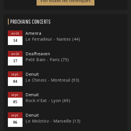
Voir toutes les chroniques
PROCHAINS CONCERTS
Amenra
août
Le Ferrailleur - Nantes (44)
14
Deafheaven
août
Petit Bain - Paris (75)
17
Denuit
sept.
Le Chinois - Montreuil (93)
04
Denuit
sept.
Rock n'Eat - Lyon (69)
05
Denuit
sept.
Le Molotov - Marseille (13)
06