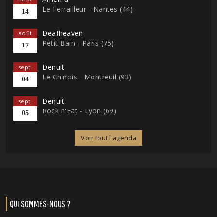
Le Ferrailleur - Nantes (44)
14
Deafheaven
août
Petit Bain - Paris (75)
17
Denuit
sept.
Le Chinois - Montreuil (93)
04
Denuit
sept.
Rock n'Eat - Lyon (69)
05
Voir tout l'agenda
QUI SOMMES-NOUS ?