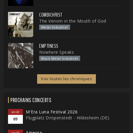
COMBICHRIST
The Venom in the Mouth of God
Metal Industriel
EMPTINESS
Nowhere Speaks
Black Metal Industriel
Voir toutes les chroniques
PROCHAINS CONCERTS
M'Era Luna Festival 2026
août
Flugplatz Drispenstedt - Hildesheim (DE)
09
Amenra
août