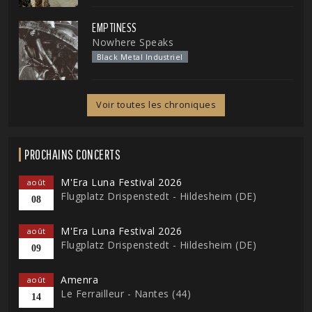
EMPTINESS
Nowhere Speaks
Black Metal Industriel
Voir toutes les chroniques
PROCHAINS CONCERTS
M'Era Luna Festival 2026
août
Flugplatz Drispenstedt - Hildesheim (DE)
08
M'Era Luna Festival 2026
août
Flugplatz Drispenstedt - Hildesheim (DE)
09
Amenra
août
Le Ferrailleur - Nantes (44)
14