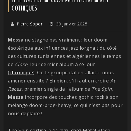
GOTHIQUES
Pierre Sopor
30 janvier 2025
Messa
ne stagne pas vraiment : leur doom
ésotérique aux influences jazz lorgnait du côté
des cultures tunisiennes et algériennes le temps
de
Close
, leur dernier album à ce jour
(
chronique
). Où le groupe italien allait-il nous
amener ensuite ? Eh bien, s'il faut en croire
At
Races
, premier single de l'album de
The Spin
,
Messa
incorpore des touches gothic rock à son
mélange doom-prog-heavy, ce qui n'est pas pour
nous déplaire !
The Spin sortira le 11 avril chez Metal Blade