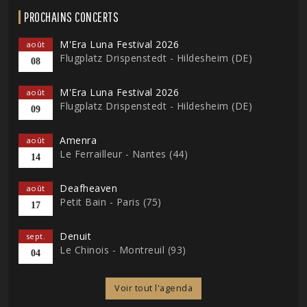
PROCHAINS CONCERTS
M'Era Luna Festival 2026
août
Flugplatz Drispenstedt - Hildesheim (DE)
08
M'Era Luna Festival 2026
août
Flugplatz Drispenstedt - Hildesheim (DE)
09
Amenra
août
Le Ferrailleur - Nantes (44)
14
Deafheaven
août
Petit Bain - Paris (75)
17
Denuit
sept.
Le Chinois - Montreuil (93)
04
Voir tout l'agenda