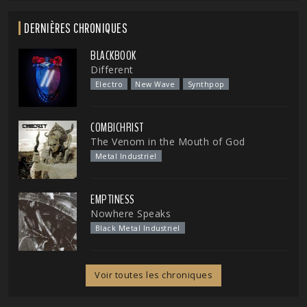
DERNIÈRES CHRONIQUES
BLACKBOOK
Different
Electro
New Wave
Synthpop
COMBICHRIST
The Venom in the Mouth of God
Metal Industriel
EMPTINESS
Nowhere Speaks
Black Metal Industriel
Voir toutes les chroniques