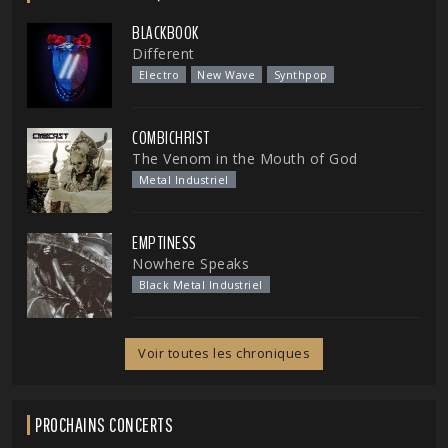
BLACKBOOK
Different
Electro
New Wave
Synthpop
COMBICHRIST
The Venom in the Mouth of God
Metal Industriel
EMPTINESS
Nowhere Speaks
Black Metal Industriel
Voir toutes les chroniques
PROCHAINS CONCERTS