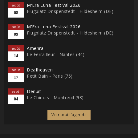
M'Era Luna Festival 2026
août
Flugplatz Drispenstedt - Hildesheim (DE)
08
M'Era Luna Festival 2026
août
Flugplatz Drispenstedt - Hildesheim (DE)
09
Amenra
août
Le Ferrailleur - Nantes (44)
14
Deafheaven
août
Petit Bain - Paris (75)
17
Denuit
sept.
Le Chinois - Montreuil (93)
04
Voir tout l'agenda