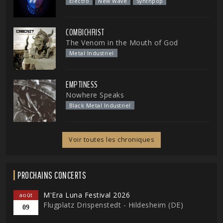
Electro
New Wave
Synthpop
COMBICHRIST
The Venom in the Mouth of God
Metal Industriel
EMPTINESS
Nowhere Speaks
Black Metal Industriel
Voir toutes les chroniques
PROCHAINS CONCERTS
M'Era Luna Festival 2026
août
Flugplatz Drispenstedt - Hildesheim (DE)
09