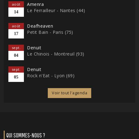
Amenra
août
Le Ferrailleur - Nantes (44)
14
Deafheaven
août
Petit Bain - Paris (75)
17
Denuit
sept.
Le Chinois - Montreuil (93)
04
Denuit
sept.
Rock n'Eat - Lyon (69)
05
Voir tout l'agenda
QUI SOMMES-NOUS ?