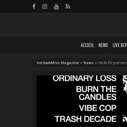
Panneau de gestion des cookies
ACCUEIL
NEWS
LIVE RE
VerdamMnis Magazine
»
News
»
HEALTH présen