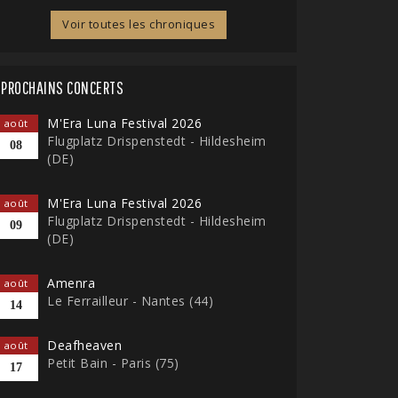
Voir toutes les chroniques
PROCHAINS CONCERTS
M'Era Luna Festival 2026
août
Flugplatz Drispenstedt - Hildesheim
08
(DE)
M'Era Luna Festival 2026
août
Flugplatz Drispenstedt - Hildesheim
09
(DE)
Amenra
août
Le Ferrailleur - Nantes (44)
14
Deafheaven
août
Petit Bain - Paris (75)
17