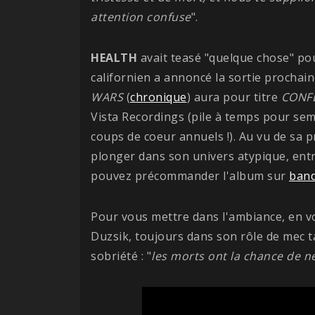
attention confuse
".
HEALTH
avait teasé "quelque chose" pou
californien a annoncé la sortie prochai
WARS
(
chronique
) aura pour titre
CONFL
Vista Recordings (pile à temps pour seme
coups de coeur annuels !). Au vu de sa 
plonger dans son univers atypique, ent
pouvez précommander l'album sur
ban
Pour vous mettre dans l'ambiance, en voi
Duzsik, toujours dans son rôle de mec ta
sobriété : "
les morts ont la chance de ne