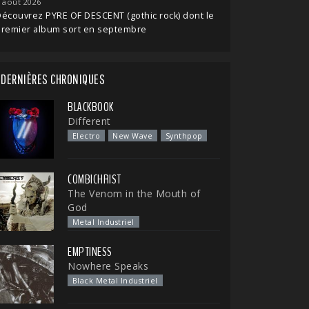
 août 2026
écouvrez PYRE OF DESCENT (gothic rock) dont le
premier album sort en septembre
DERNIÈRES CHRONIQUES
BLACKBOOK
Different
Electro
New Wave
Synthpop
COMBICHRIST
The Venom in the Mouth of
God
Metal Industriel
EMPTINESS
Nowhere Speaks
Black Metal Industriel