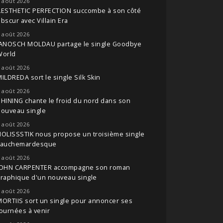
 août 2026
AESTHETIC PERFECTION succombe à son côté
bscur avec Villain Era
 août 2026
JANOSCH MOLDAU partage le single Goodbye
World
 août 2026
ILDREDA sort le single Silk Skin
 août 2026
HINING chante le froid du nord dans son
nouveau single
 août 2026
OLISSSTIK nous propose un troisième single
cauchemardesque
 août 2026
JOHN CARPENTER accompagne son roman
raphique d'un nouveau single
 août 2026
ORTIIS sort un single pour annoncer ses
ournées à venir