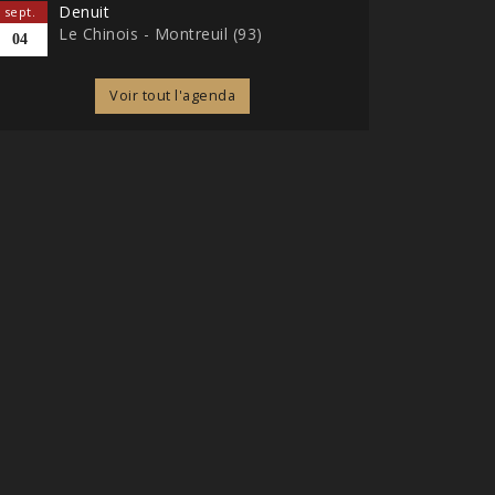
Denuit
sept.
Le Chinois - Montreuil (93)
04
Voir tout l'agenda