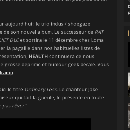
3
D
r aujourd'hui : le trio indus / shoegaze
ne de son nouvel album. Le successeur de
RAT
ICT
DLC
et sortira le 11 décembre chez Loma
r la pagaille dans nos habituelles listes de
présentation,
HEALTH
continuera de nous
re grosse déprime et humour geek décalé. Vous
dcamp
.
ci le titre
Ordinary
Loss
. Le chanteur Jake
iseux qui fait la gueule, le présente en toute
 pas rêver.
"