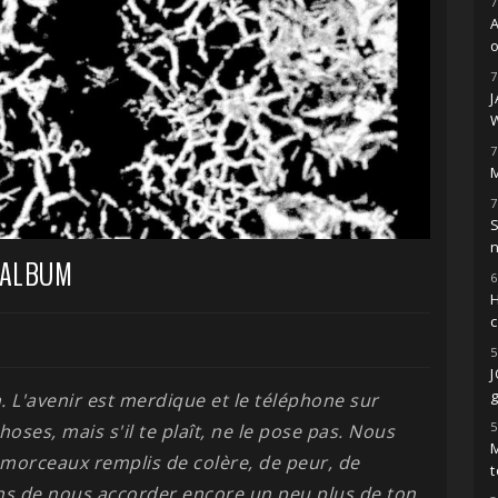
7
o
7
7
M
7
S
 ALBUM
6
H
5
g
. L'avenir est merdique et le téléphone sur
5
choses, mais s'il te plaît, ne le pose pas. Nous
M
orceaux remplis de colère, de peur, de
t
ons de nous accorder encore un peu plus de ton