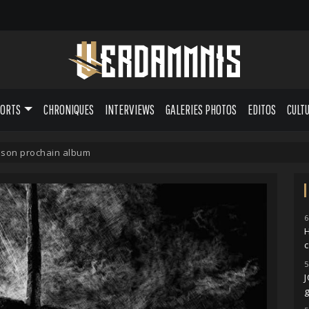
PORTS
CHRONIQUES
INTERVIEWS
GALERIES PHOTOS
EDITOS
CULT
son prochain album
6
H
5
g