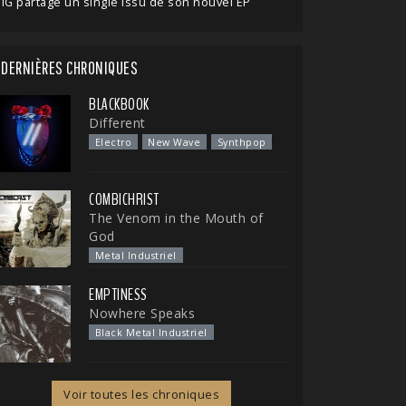
IG partage un single issu de son nouvel EP
DERNIÈRES CHRONIQUES
BLACKBOOK
Different
Electro
New Wave
Synthpop
COMBICHRIST
The Venom in the Mouth of
God
Metal Industriel
EMPTINESS
Nowhere Speaks
Black Metal Industriel
Voir toutes les chroniques