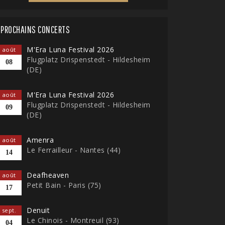
PROCHAINS CONCERTS
M'Era Luna Festival 2026
août
Flugplatz Drispenstedt - Hildesheim
08
(DE)
M'Era Luna Festival 2026
août
Flugplatz Drispenstedt - Hildesheim
09
(DE)
Amenra
août
Le Ferrailleur - Nantes (44)
14
Deafheaven
août
Petit Bain - Paris (75)
17
Denuit
sept.
Le Chinois - Montreuil (93)
04