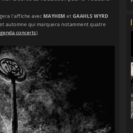
P
era l'affiche avec
MAYHEM
et
GAAHLS WYRD
 cet automne qui marquera notamment quatre
genda concerts
).