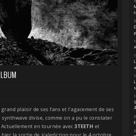
5
M
t
3
D
1
A
1
ALBUM
1
s
1
S
Å
grand plaisir de ses fans et l'agacement de ses
3
e synthwave divise, comme on a pu le constater
E
. Actuellement en tournée avec
3TEETH
et
3
hier la sortie de
Valediction
pour le 4 octobre.