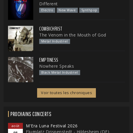
Different
Electro
New Wave
Synthpop
COMBICHRIST
The Venom in the Mouth of God
Metal Industriel
EMPTINESS
Nowhere Speaks
Black Metal Industriel
Voir toutes les chroniques
PROCHAINS CONCERTS
M'Era Luna Festival 2026
août
Flugplatz Drispenstedt - Hildesheim (DE)