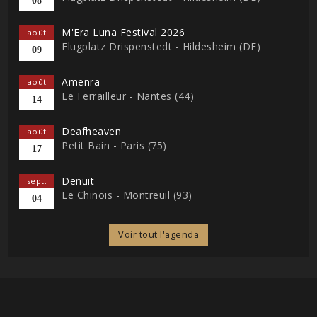
08
M'Era Luna Festival 2026
août
Flugplatz Drispenstedt - Hildesheim (DE)
09
Amenra
août
Le Ferrailleur - Nantes (44)
14
Deafheaven
août
Petit Bain - Paris (75)
17
Denuit
sept.
Le Chinois - Montreuil (93)
04
Voir tout l'agenda