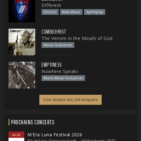
Different
Electro
New Wave
Synthpop
COMBICHRIST
The Venom in the Mouth of God
Metal Industriel
EMPTINESS
Nowhere Speaks
Black Metal Industriel
Voir toutes les chroniques
PROCHAINS CONCERTS
M'Era Luna Festival 2026
août
Flugplatz Drispenstedt - Hildesheim (DE)