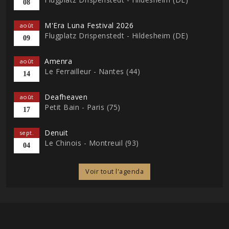
08
M'Era Luna Festival 2026
août
Flugplatz Drispenstedt - Hildesheim (DE)
09
Amenra
août
Le Ferrailleur - Nantes (44)
14
Deafheaven
août
Petit Bain - Paris (75)
17
Denuit
sept.
Le Chinois - Montreuil (93)
04
Voir tout l'agenda