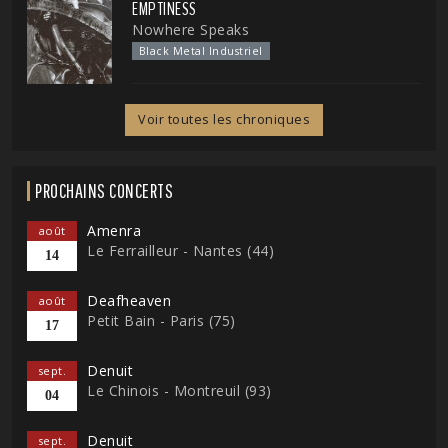
EMPTINESS
Nowhere Speaks
Black Metal Industriel
Voir toutes les chroniques
PROCHAINS CONCERTS
Amenra
août
Le Ferrailleur - Nantes (44)
14
Deafheaven
août
Petit Bain - Paris (75)
17
Denuit
sept.
Le Chinois - Montreuil (93)
04
Denuit
sept.