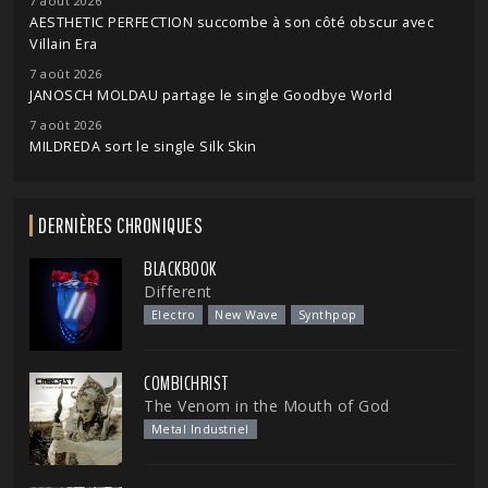
7 août 2026
AESTHETIC PERFECTION succombe à son côté obscur avec
Villain Era
7 août 2026
JANOSCH MOLDAU partage le single Goodbye World
7 août 2026
MILDREDA sort le single Silk Skin
DERNIÈRES CHRONIQUES
BLACKBOOK
Different
Electro
New Wave
Synthpop
COMBICHRIST
The Venom in the Mouth of God
Metal Industriel