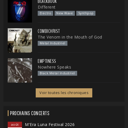
BLACKBOOK
Different
Electro
New Wave
Synthpop
COMBICHRIST
The Venom in the Mouth of God
Metal Industriel
EMPTINESS
Nowhere Speaks
Black Metal Industriel
Voir toutes les chroniques
PROCHAINS CONCERTS
M'Era Luna Festival 2026
août