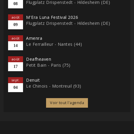
Flugplatz Drispenstedt - Hildesheim (DE)
08
M'Era Luna Festival 2026
août
Flugplatz Drispenstedt - Hildesheim (DE)
09
Amenra
août
Le Ferrailleur - Nantes (44)
14
Deafheaven
août
Petit Bain - Paris (75)
17
Denuit
sept.
Le Chinois - Montreuil (93)
04
Voir tout l'agenda