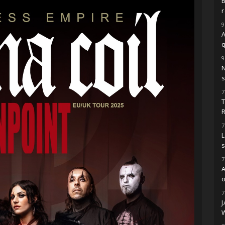
r
9
A
9
s
7
7
L
7
o
7