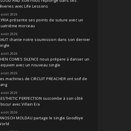
BLOOD AND SUN nous replonge dans ses
êveries avec Life Lessons
 août 2026
YRIA présente ses points de suture avec un
quatrième morceau
 août 2026
NAUT chante notre soumission dans son dernier
ingle
 août 2026
THEN COMES SILENCE nous prépare à danser un
Requiem avec un nouveau single
 août 2026
es machines de CIRCUIT PREACHER ont soif de
sang
 août 2026
AESTHETIC PERFECTION succombe à son côté
bscur avec Villain Era
 août 2026
JANOSCH MOLDAU partage le single Goodbye
World