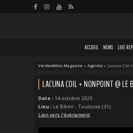
Panneau de gestion des cookies
ACCUEIL
NEWS
LIVE RE
VerdamMnis Magazine
»
Agenda
»
Lacuna Coil +
LACUNA COIL + NONPOINT @ LE BI
Date :
14 octobre 2025
Lieu :
Le Bikini - Toulouse (31)
Lien vers l'évènement