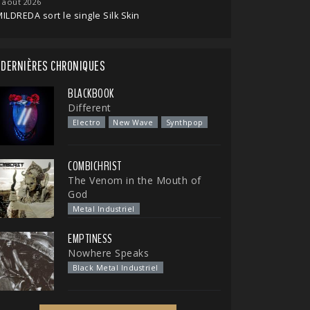
 août 2026
ILDREDA sort le single Silk Skin
DERNIÈRES CHRONIQUES
BLACKBOOK
Different
Electro
New Wave
Synthpop
COMBICHRIST
The Venom in the Mouth of
God
Metal Industriel
EMPTINESS
Nowhere Speaks
Black Metal Industriel