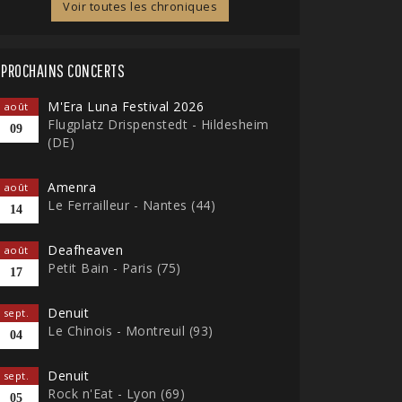
Voir toutes les chroniques
PROCHAINS CONCERTS
M'Era Luna Festival 2026
août
Flugplatz Drispenstedt - Hildesheim
09
(DE)
Amenra
août
Le Ferrailleur - Nantes (44)
14
Deafheaven
août
Petit Bain - Paris (75)
17
Denuit
sept.
Le Chinois - Montreuil (93)
04
Denuit
sept.
Rock n'Eat - Lyon (69)
05