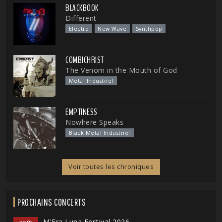
BLACKBOOK
Different
Electro
New Wave
Synthpop
COMBICHRIST
The Venom in the Mouth of God
Metal Industriel
EMPTINESS
Nowhere Speaks
Black Metal Industriel
Voir toutes les chroniques
PROCHAINS CONCERTS
M'Era Luna Festival 2026
août