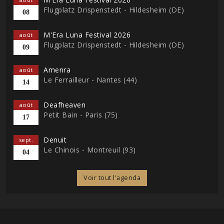
Flugplatz Drispenstedt - Hildesheim (DE)
08
M'Era Luna Festival 2026
août
Flugplatz Drispenstedt - Hildesheim (DE)
09
Amenra
août
Le Ferrailleur - Nantes (44)
14
Deafheaven
août
Petit Bain - Paris (75)
17
Denuit
sept.
Le Chinois - Montreuil (93)
04
Voir tout l'agenda