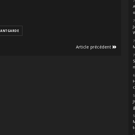
7
o
7
VANTGARDE
7
Article précédent
M
7
S
6
H
5
g
5
M
t