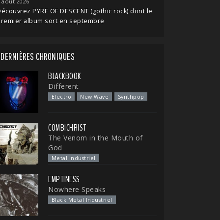
 août 2026
écouvrez PYRE OF DESCENT (gothic rock) dont le
premier album sort en septembre
DERNIÈRES CHRONIQUES
BLACKBOOK
Different
Electro
New Wave
Synthpop
COMBICHRIST
The Venom in the Mouth of
God
Metal Industriel
EMPTINESS
Nowhere Speaks
Black Metal Industriel