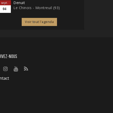
Denuit
sept.
Le Chinois - Montreuil (93)
04
Voir tout l'agenda
UIVEZ-NOUS
ntact