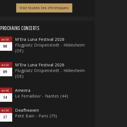
Voir toutes les chroniques
PROCHAINS CONCERTS
M'Era Luna Festival 2026
août
Flugplatz Drispenstedt - Hildesheim
08
(DE)
M'Era Luna Festival 2026
août
Flugplatz Drispenstedt - Hildesheim
09
(DE)
Amenra
août
Le Ferrailleur - Nantes (44)
14
Deafheaven
août
Petit Bain - Paris (75)
17