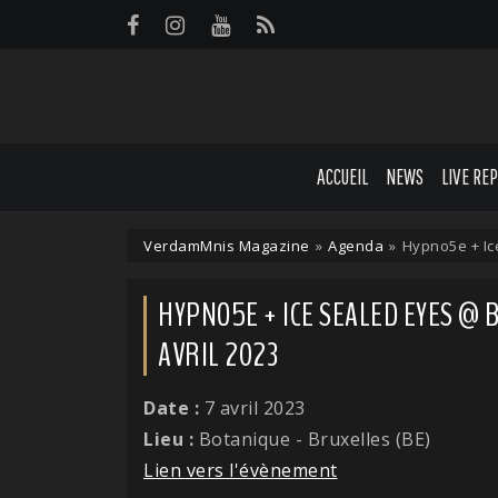
Panneau de gestion des cookies
ACCUEIL
NEWS
LIVE RE
VerdamMnis Magazine
»
Agenda
»
Hypno5e + Ice
HYPNO5E + ICE SEALED EYES @ B
AVRIL 2023
Date :
7 avril 2023
Lieu :
Botanique - Bruxelles (BE)
Lien vers l'évènement