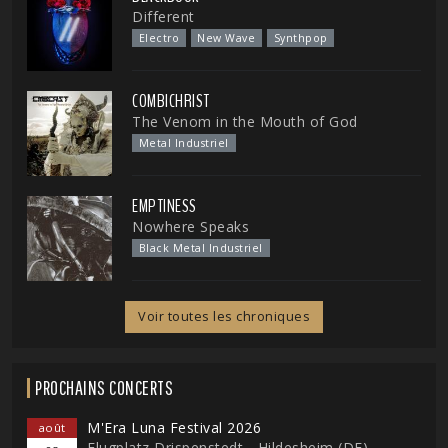
Different
Electro
New Wave
Synthpop
COMBICHRIST
The Venom in the Mouth of God
Metal Industriel
EMPTINESS
Nowhere Speaks
Black Metal Industriel
Voir toutes les chroniques
PROCHAINS CONCERTS
M'Era Luna Festival 2026
août
Flugplatz Drispenstedt - Hildesheim (DE)