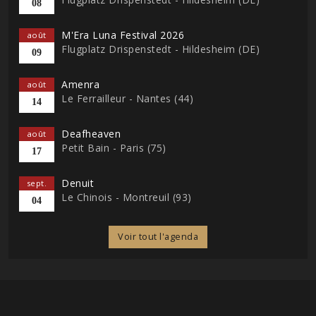
08
M'Era Luna Festival 2026
août
Flugplatz Drispenstedt - Hildesheim (DE)
09
Amenra
août
Le Ferrailleur - Nantes (44)
14
Deafheaven
août
Petit Bain - Paris (75)
17
Denuit
sept.
Le Chinois - Montreuil (93)
04
Voir tout l'agenda