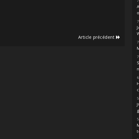
7
o
7
Article précédent
7
M
7
S
6
H
5
g
5
M
t