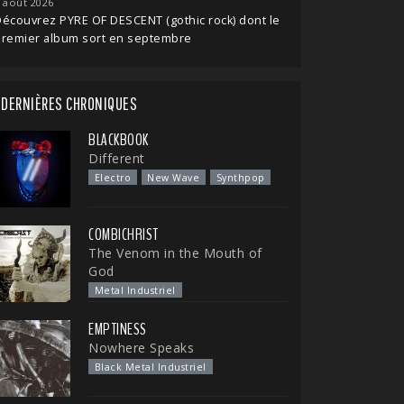
 août 2026
écouvrez PYRE OF DESCENT (gothic rock) dont le
premier album sort en septembre
DERNIÈRES CHRONIQUES
BLACKBOOK
Different
Electro
New Wave
Synthpop
COMBICHRIST
The Venom in the Mouth of
God
Metal Industriel
EMPTINESS
Nowhere Speaks
Black Metal Industriel