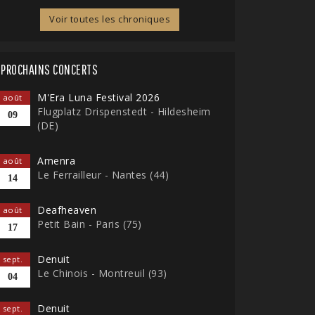
Voir toutes les chroniques
PROCHAINS CONCERTS
M'Era Luna Festival 2026
août
Flugplatz Drispenstedt - Hildesheim
09
(DE)
Amenra
août
Le Ferrailleur - Nantes (44)
14
Deafheaven
août
Petit Bain - Paris (75)
17
Denuit
sept.
Le Chinois - Montreuil (93)
04
Denuit
sept.