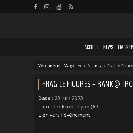
Panneau de gestion des cookies
ACCUEIL
NEWS
LIVE RE
VerdamMnis Magazine
»
Agenda
»
Fragile Figur
FRAGILE FIGURES + RANK @ TROKS
Date :
23 juin 2023
Lieu :
Trokson - Lyon (69)
Lien vers l'évènement