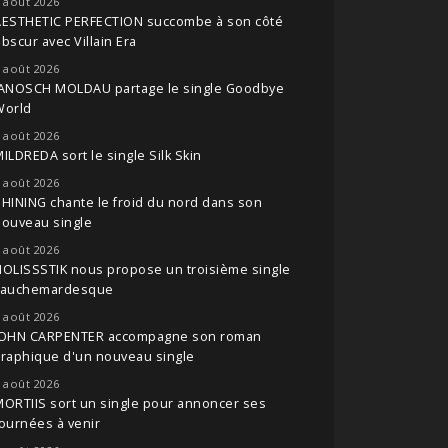
 août 2026
AESTHETIC PERFECTION succombe à son côté
bscur avec Villain Era
 août 2026
JANOSCH MOLDAU partage le single Goodbye
World
 août 2026
ILDREDA sort le single Silk Skin
 août 2026
HINING chante le froid du nord dans son
nouveau single
 août 2026
OLISSSTIK nous propose un troisième single
cauchemardesque
 août 2026
JOHN CARPENTER accompagne son roman
raphique d'un nouveau single
 août 2026
ORTIIS sort un single pour annoncer ses
ournées à venir