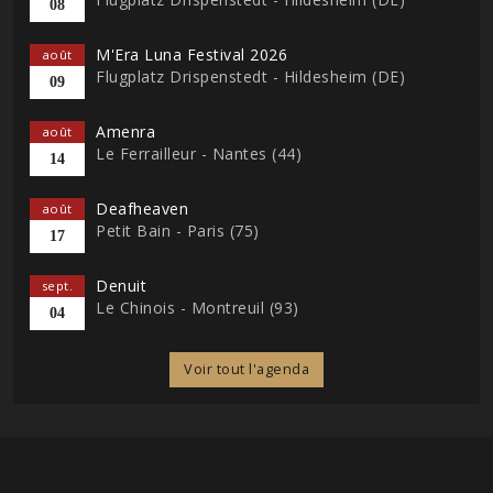
08
M'Era Luna Festival 2026
août
Flugplatz Drispenstedt - Hildesheim (DE)
09
Amenra
août
Le Ferrailleur - Nantes (44)
14
Deafheaven
août
Petit Bain - Paris (75)
17
Denuit
sept.
Le Chinois - Montreuil (93)
04
Voir tout l'agenda