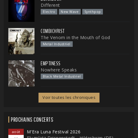
Different
Electro
New Wave
Synthpop
COMBICHRIST
The Venom in the Mouth of God
Metal Industriel
EMPTINESS
Nowhere Speaks
Black Metal Industriel
Voir toutes les chroniques
PROCHAINS CONCERTS
M'Era Luna Festival 2026
août
Flugplatz Drispenstedt - Hildesheim (DE)