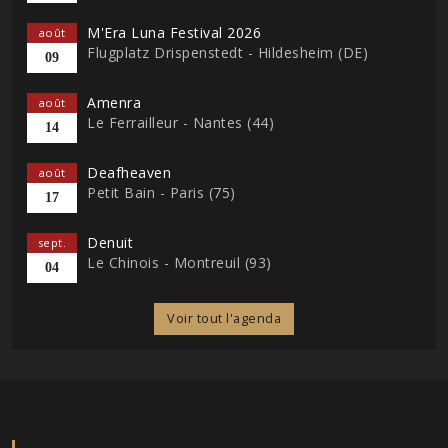
M'Era Luna Festival 2026
août
Flugplatz Drispenstedt - Hildesheim (DE)
09
Amenra
août
Le Ferrailleur - Nantes (44)
14
Deafheaven
août
Petit Bain - Paris (75)
17
Denuit
sept.
Le Chinois - Montreuil (93)
04
Voir tout l'agenda