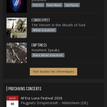
Electro
New Wave
Synthpop
COMBICHRIST
The Venom in the Mouth of God
Metal Industriel
EMPTINESS
Nowhere Speaks
Black Metal Industriel
Voir toutes les chroniques
PROCHAINS CONCERTS
M'Era Luna Festival 2026
août
Flugplatz Drispenstedt - Hildesheim (DE)
08