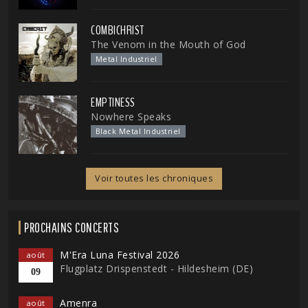
COMBICHRIST
The Venom in the Mouth of God
Metal Industriel
EMPTINESS
Nowhere Speaks
Black Metal Industriel
Voir toutes les chroniques
PROCHAINS CONCERTS
M'Era Luna Festival 2026
août
Flugplatz Drispenstedt - Hildesheim (DE)
09
Amenra
août