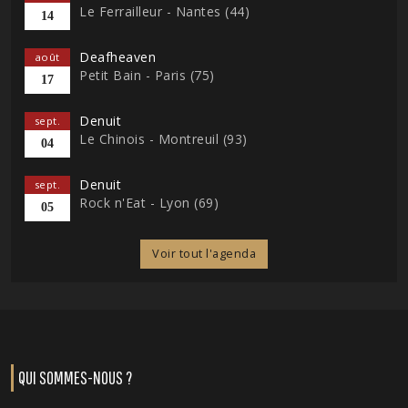
Le Ferrailleur - Nantes (44)
14
Deafheaven
août
Petit Bain - Paris (75)
17
Denuit
sept.
Le Chinois - Montreuil (93)
04
Denuit
sept.
Rock n'Eat - Lyon (69)
05
Voir tout l'agenda
QUI SOMMES-NOUS ?