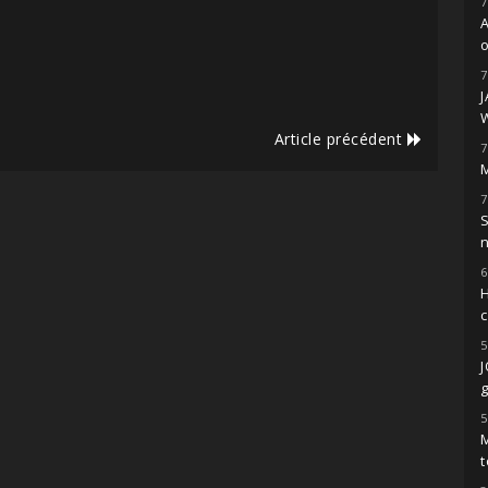
7
o
7
Article précédent
7
M
7
S
6
H
5
g
5
M
t