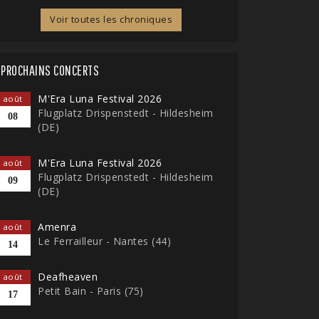
Voir toutes les chroniques
PROCHAINS CONCERTS
M'Era Luna Festival 2026
août
Flugplatz Drispenstedt - Hildesheim
08
(DE)
M'Era Luna Festival 2026
août
Flugplatz Drispenstedt - Hildesheim
09
(DE)
Amenra
août
Le Ferrailleur - Nantes (44)
14
Deafheaven
août
Petit Bain - Paris (75)
17