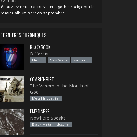
 août 2026
écouvrez PYRE OF DESCENT (gothic rock) dont le
premier album sort en septembre
DERNIÈRES CHRONIQUES
BLACKBOOK
Different
Electro
New Wave
Synthpop
COMBICHRIST
The Venom in the Mouth of
God
Metal Industriel
EMPTINESS
Nowhere Speaks
Black Metal Industriel