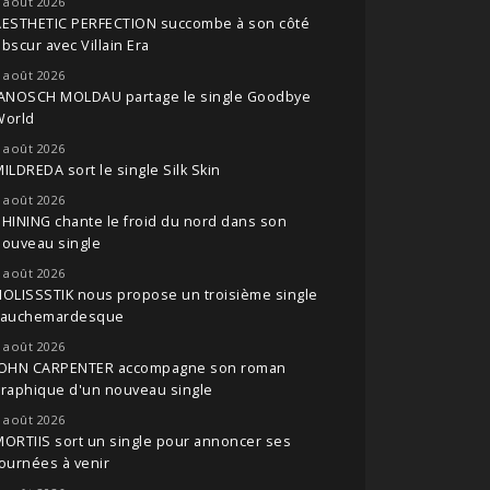
 août 2026
AESTHETIC PERFECTION succombe à son côté
bscur avec Villain Era
 août 2026
JANOSCH MOLDAU partage le single Goodbye
World
 août 2026
ILDREDA sort le single Silk Skin
 août 2026
HINING chante le froid du nord dans son
nouveau single
 août 2026
OLISSSTIK nous propose un troisième single
cauchemardesque
 août 2026
JOHN CARPENTER accompagne son roman
raphique d'un nouveau single
 août 2026
ORTIIS sort un single pour annoncer ses
ournées à venir