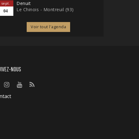
Denuit
sept.
Le Chinois - Montreuil (93)
04
Voir tout l'agenda
UIVEZ-NOUS
ntact