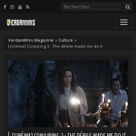
Panneau de gestion des cookies
VerdamMnis Magazine
»
Culture
»
[Cinéma] Conjuring 3 : The débile made me do it
[CINÉMA] CONJURING 3 : THE DÉBILE MADE ME DO IT