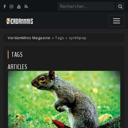
Panneau de gestion des cookies
VerdamMnis Magazine
»
Tags
»
synthpop
TAGS
ARTICLES