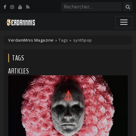
Panneau de gestion des cookies
VerdamMnis Magazine
»
Tags
»
synthpop
TAGS
ARTICLES