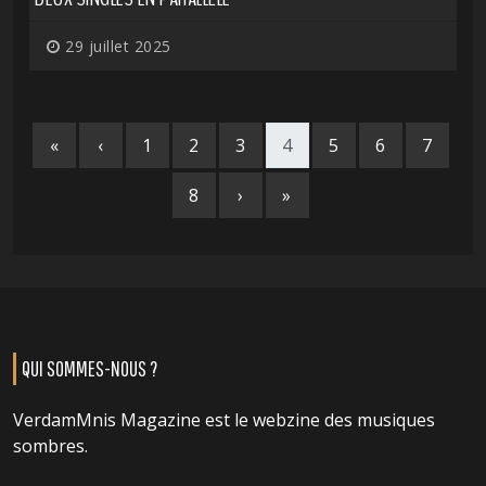
29 juillet 2025
«
‹
1
2
3
4
5
6
7
8
›
»
QUI SOMMES-NOUS ?
VerdamMnis Magazine est le webzine des musiques
sombres.