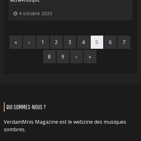
4 octobre 2025
«
‹
1
2
3
4
5
6
7
8
9
›
»
QUI SOMMES-NOUS ?
VerdamMnis Magazine est le webzine des musiques
sombres.