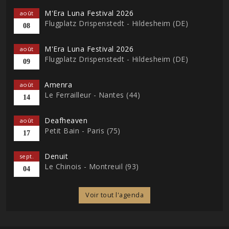
M'Era Luna Festival 2026
août
Flugplatz Drispenstedt - Hildesheim (DE)
08
M'Era Luna Festival 2026
août
Flugplatz Drispenstedt - Hildesheim (DE)
09
Amenra
août
Le Ferrailleur - Nantes (44)
14
Deafheaven
août
Petit Bain - Paris (75)
17
Denuit
sept.
Le Chinois - Montreuil (93)
04
Voir tout l'agenda