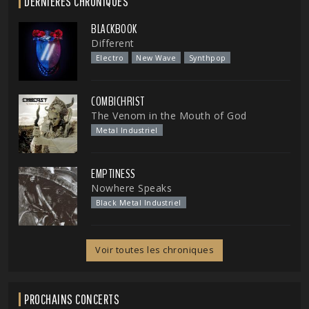
DERNIÈRES CHRONIQUES
BLACKBOOK
Different
Electro
New Wave
Synthpop
COMBICHRIST
The Venom in the Mouth of God
Metal Industriel
EMPTINESS
Nowhere Speaks
Black Metal Industriel
Voir toutes les chroniques
PROCHAINS CONCERTS