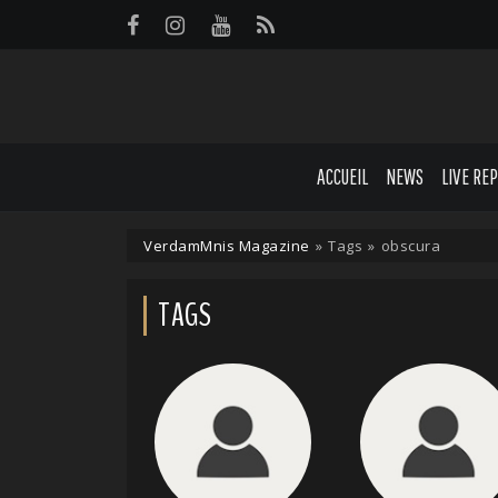
Panneau de gestion des cookies
ACCUEIL
NEWS
LIVE RE
VerdamMnis Magazine
»
Tags
»
obscura
TAGS