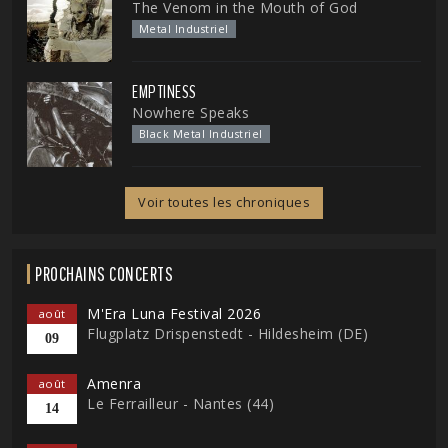
The Venom in the Mouth of God
Metal Industriel
EMPTINESS
Nowhere Speaks
Black Metal Industriel
Voir toutes les chroniques
PROCHAINS CONCERTS
M'Era Luna Festival 2026
août
Flugplatz Drispenstedt - Hildesheim (DE)
09
Amenra
août
Le Ferrailleur - Nantes (44)
14