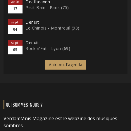
Deafheaven
août
Petit Bain - Paris (75)
17
Denuit
sept.
Le Chinois - Montreuil (93)
04
Denuit
sept.
Rock n'Eat - Lyon (69)
05
Voir tout l'agenda
QUI SOMMES-NOUS ?
VerdamMnis Magazine est le webzine des musiques
sombres.