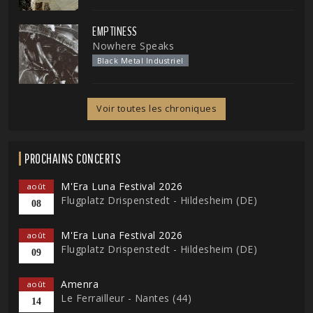
EMPTINESS
Nowhere Speaks
Black Metal Industriel
Voir toutes les chroniques
PROCHAINS CONCERTS
M'Era Luna Festival 2026
août
Flugplatz Drispenstedt - Hildesheim (DE)
08
M'Era Luna Festival 2026
août
Flugplatz Drispenstedt - Hildesheim (DE)
09
Amenra
août
Le Ferrailleur - Nantes (44)
14