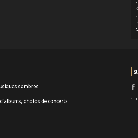
3
1
O
S
usiques sombres.
Co
 d'albums, photos de concerts