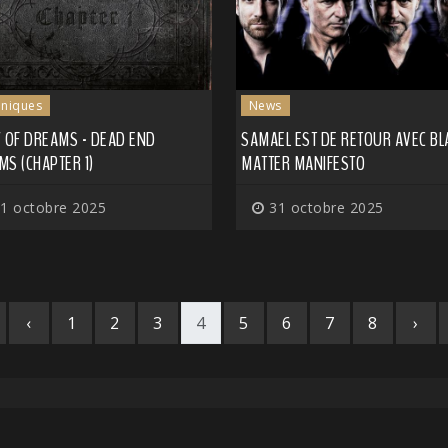
niques
News
Y OF DREAMS - DEAD END
SAMAEL EST DE RETOUR AVEC BL
S (CHAPTER 1)
MATTER MANIFESTO
1 octobre 2025
31 octobre 2025
‹
1
2
3
4
5
6
7
8
›