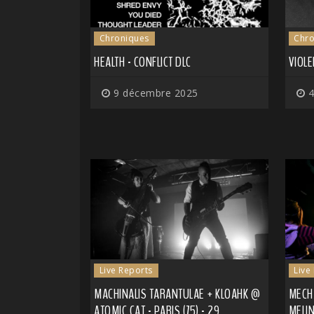
Chroniques
Chro
HEALTH - CONFLICT DLC
VIOLE
9 décembre 2025
4
Live Reports
Live
MACHINALIS TARANTULAE + KLOAHK @
MECHA
ATOMIC CAT - PARIS (75) - 29
MELIN