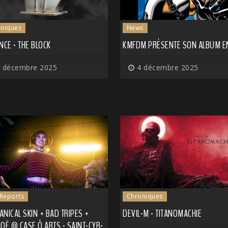
niques
News
NCE - THE BLOCK
KMFDM PRÉSENTE SON ALBUM 
 décembre 2025
4 décembre 2025
 Reports
Chroniques
NICAL SKIN + BAD TRIPES +
DEVIL-M - TITANOMACHIE
OË @ CASE Ô ARTS - SAINT-CYR-