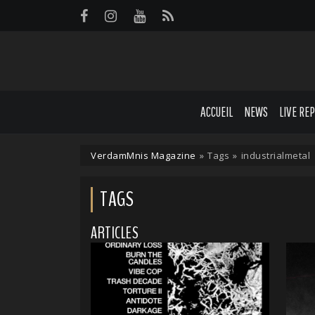
Panneau de gestion des cookies
ACCUEIL
NEWS
LIVE RE
VerdamMnis Magazine
»
Tags
»
industrialmetal
TAGS
ARTICLES