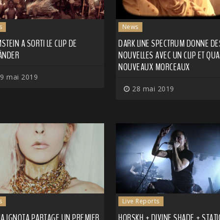
s
News
TEIN A SORTI LE CLIP DE
DARK LINE SPECTRUM DONNE DE
ÄNDER
NOUVELLES AVEC UN CLIP ET QU
NOUVEAUX MORCEAUX
9 mai 2019
28 mai 2019
s
Live Reports
UA IGNOTA PARTAGE UN PREMIER
HORSKH + DIVINE SHADE + STAT