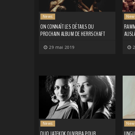
News
New
ON CONNAÎT LES DÉTAILS DU
RAMMS
PROCHAIN ALBUM DE HERRSCHAFT
AUSL
29 mai 2019
2
News
New
DUO JATEKOK OUVRIRA POUR
LING