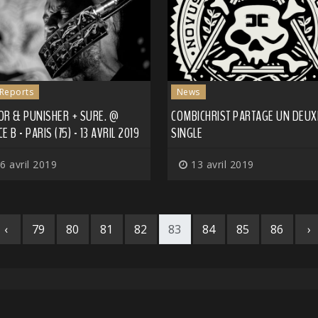
 Reports
News
OR & PUNISHER + SURE. @
COMBICHRIST PARTAGE UN DEUX
E B - PARIS (75) - 13 AVRIL 2019
SINGLE
6 avril 2019
13 avril 2019
‹
79
80
81
82
83
84
85
86
›