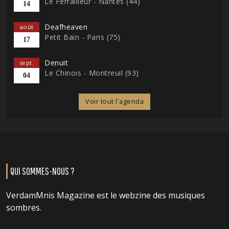
Le Ferrailleur - Nantes (44)
14
Deafheaven
août
Petit Bain - Paris (75)
17
Denuit
sept.
Le Chinois - Montreuil (93)
04
Voir tout l'agenda
QUI SOMMES-NOUS ?
VerdamMnis Magazine est le webzine des musiques
sombres.