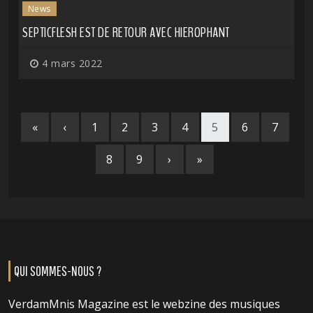
News
SEPTICFLESH EST DE RETOUR AVEC HIEROPHANT
4 mars 2022
«
‹
1
2
3
4
5
6
7
8
9
›
»
QUI SOMMES-NOUS ?
VerdamMnis Magazine est le webzine des musiques