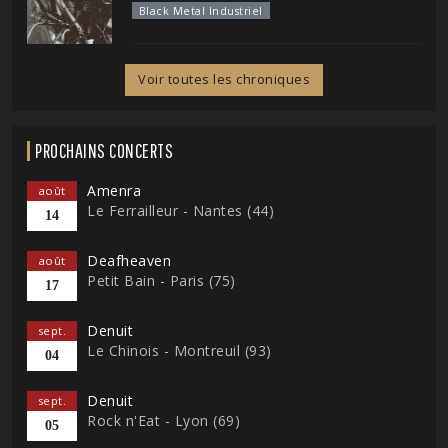
Black Metal Industriel
Voir toutes les chroniques
PROCHAINS CONCERTS
Amenra
août
Le Ferrailleur - Nantes (44)
14
Deafheaven
août
Petit Bain - Paris (75)
17
Denuit
sept.
Le Chinois - Montreuil (93)
04
Denuit
sept.
Rock n'Eat - Lyon (69)
05