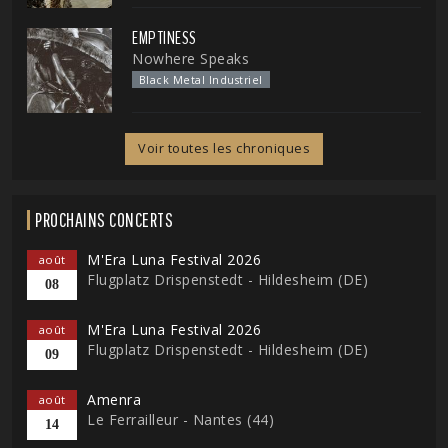
EMPTINESS
Nowhere Speaks
Black Metal Industriel
Voir toutes les chroniques
PROCHAINS CONCERTS
M'Era Luna Festival 2026
août
Flugplatz Drispenstedt - Hildesheim (DE)
08
M'Era Luna Festival 2026
août
Flugplatz Drispenstedt - Hildesheim (DE)
09
Amenra
août
Le Ferrailleur - Nantes (44)
14