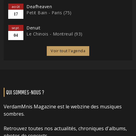
Deafheaven
août
Petit Bain - Paris (75)
17
Denuit
sept.
Le Chinois - Montreuil (93)
04
Voir tout l'agenda
QUI SOMMES-NOUS ?
VerdamMnis Magazine est le webzine des musiques
sombres.
Retrouvez toutes nos actualités, chroniques d'albums,
photos de concerts