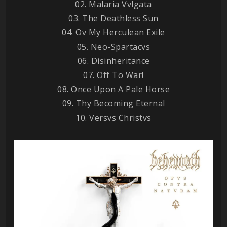
02. Malaria Vvlgata
03. The Deathless Sun
04. Ov My Herculean Exile
05. Neo-Spartacvs
06. Disinheritance
07. Off To War!
08. Once Upon A Pale Horse
09. Thy Becoming Eternal
10. Versvs Christvs