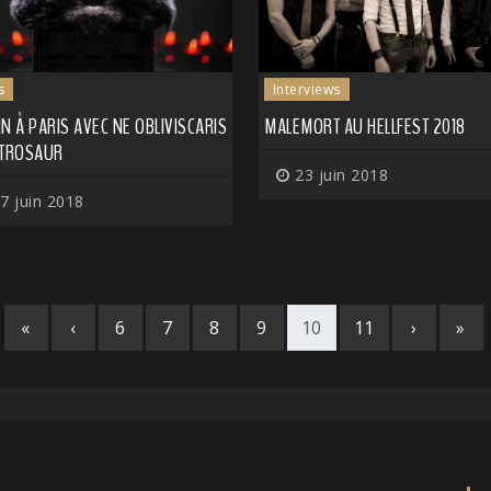
s
Interviews
N À PARIS AVEC NE OBLIVISCARIS
MALEMORT AU HELLFEST 2018
STROSAUR
23 juin 2018
7 juin 2018
«
‹
6
7
8
9
10
11
›
»