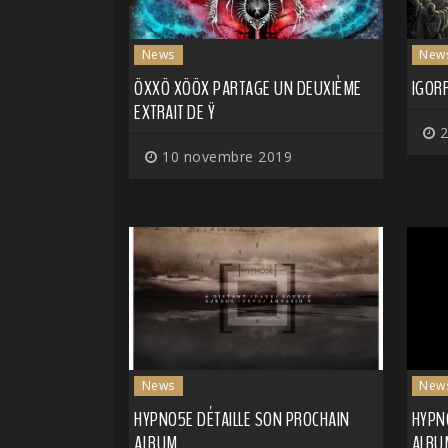
News
New
ÖXXÖ XÖÖX PARTAGE UN DEUXIÈME
IGOR
EXTRAIT DE Ÿ
2
10 novembre 2019
News
New
HYPNO5E DÉTAILLE SON PROCHAIN
HYPN
ALBUM
ALBU