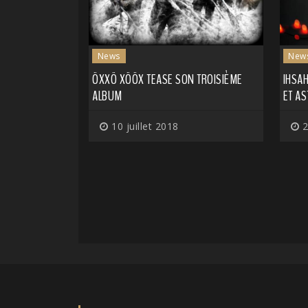
News
New
ÖXXÖ XÖÖX TEASE SON TROISIÈME
IHSAH
ALBUM
ET A
10 juillet 2018
2