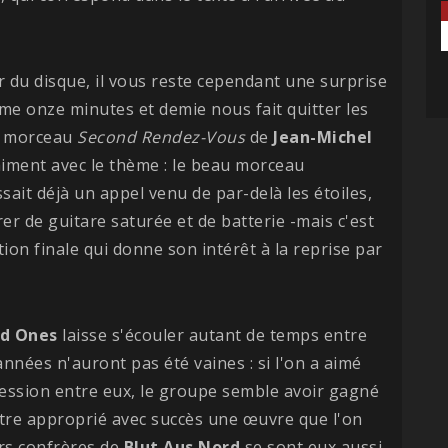
or du disque, il vous reste cependant une surprise
me onze minutes et demie nous fait quitter les
du morceau
Second
Rendez-Vous
de
Jean-Michel
raiment avec le thème : le beau morceau
sait déjà un appel venu de par-delà les étoiles,
er de guitare saturée et de batterie -mais c'est
tion finale qui donne son intérêt à la reprise par
ld Ones
laisse s'écouler autant de temps entre
années n'auront pas été vaines : si l'on a aimé
ession entre eux, le groupe semble avoir gagné
être approprié avec succès une œuvre que l'on
urs confrères de
Blut Aus Nord
se sont eux aussi