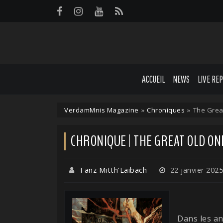
Panneau de gestion des cookies
ACCUEIL
NEWS
LIVE RE
VerdamMnis Magazine
»
Chroniques
»
The Grea
CHRONIQUE | THE GREAT OLD ON
Tanz Mitth'Laibach
22 janvier 2025
Dans les a