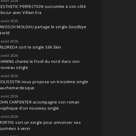
 août 2026
AESTHETIC PERFECTION succombe à son côté
bscur avec Villain Era
 août 2026
JANOSCH MOLDAU partage le single Goodbye
World
 août 2026
ILDREDA sort le single Silk Skin
 août 2026
HINING chante le froid du nord dans son
nouveau single
 août 2026
OLISSSTIK nous propose un troisième single
cauchemardesque
 août 2026
JOHN CARPENTER accompagne son roman
raphique d'un nouveau single
 août 2026
ORTIIS sort un single pour annoncer ses
ournées à venir