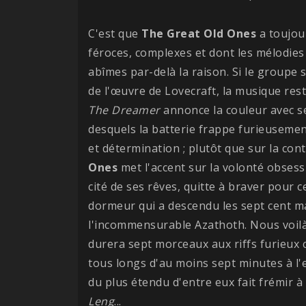
C'est que
The Great Old Ones
a toujou
féroces, complexes et dont les mélodie
abîmes par-delà la raison. Si le groupe s
de l'œuvre de Lovecraft, la musique res
The Dreamer
annonce la couleur avec se
desquels la batterie frappe furieusemen
et détermination ; plutôt que sur la co
Ones
met l'accent sur la volonté obsess
cité de ses rêves, quitte à braver pour 
dormeur qui a descendu les sept cent m
l'incommensurable Azathoth. Nous voil
durera sept morceaux aux riffs furieux c
tous longs d'au moins sept minutes à l'
du plus étendu d'entre eux fait frémir à lu
Leng
...