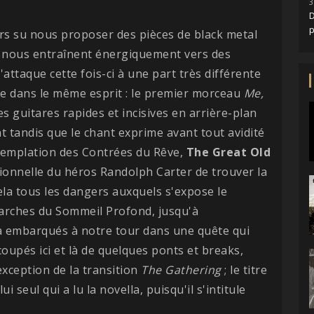
3
D
rs su nous proposer des pièces de black metal
s nous entraînent énergiquement vers des
'attaque cette fois-ci à une part très différente
te dans le même esprit : le premier morceau
Me,
s guitares rapides et incisives en arrière-plan
t tandis que le chant exprime avant tout avidité
ntemplation des Contrées du Rêve,
The Great Old
ionnelle du héros Randolph Carter de trouver la
cela tous les dangers auxquels s'expose le
arches du Sommeil Profond, jusqu'à
à embarqués à notre tour dans une quête qui
oupés ici et là de quelques ponts et breaks,
exception de la transition
The Gathering
; le titre
i seul qui a lu la novella, puisqu'il s'intitule