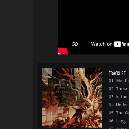
TRACKLIST
01. Me, t
02. Those
03. In th
04. Under
05. The G
06. Leng
07. Astral