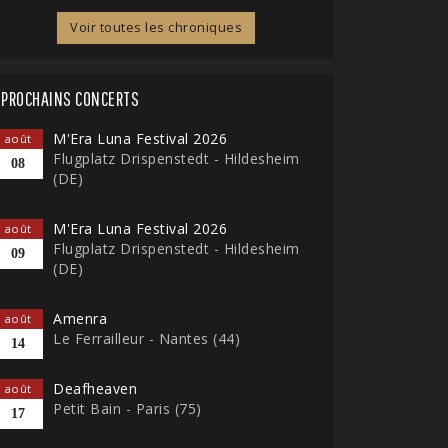
Voir toutes les chroniques
PROCHAINS CONCERTS
M'Era Luna Festival 2026
août
Flugplatz Drispenstedt - Hildesheim
08
(DE)
M'Era Luna Festival 2026
août
Flugplatz Drispenstedt - Hildesheim
09
(DE)
Amenra
août
Le Ferrailleur - Nantes (44)
14
Deafheaven
août
Petit Bain - Paris (75)
17