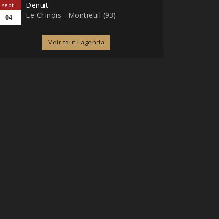
Denuit
sept.
Le Chinois - Montreuil (93)
04
Voir tout l'agenda