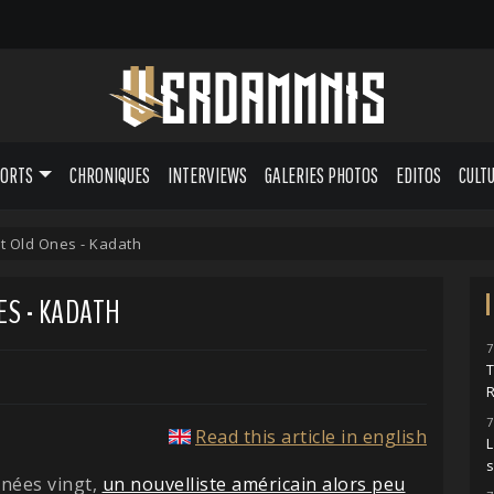
PORTS
CHRONIQUES
INTERVIEWS
GALERIES PHOTOS
EDITOS
CULT
t Old Ones - Kadath
ES - KADATH
7
7
Read this article in english
L
nnées vingt,
un nouvelliste américain alors peu