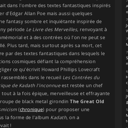
7
ait dans l'ombre des textes fantastiques inspirés
o
ier d'Edgar Allan Poe mais aussi quelques
7
e fantasy sombre et inquiétante inspirée de
ny période
Le Livre des Merveilles
, renvoyant à
mémorial et à des contrées où l'on ne peut se
7
M
llé. Plus tard, mais surtout après sa mort, cet
7
re par des textes fantastiques dans lesquels le
S
tions cosmiques défiant la compréhension
iger ce qu'écrivit Howard Phillips Lovecraft
6
y rassemblés dans le recueil
Les Contrées du
H
rique de Kadath l'inconnue
est restée un chef
5
tout à la fois épique, merveilleuse et effrayante
e groupe de black metal girondin
The Great Old
g
smicism
(
chronique
) pour proposer une
5
M
us la forme de l'album
Kadath
, on a
t
vait !