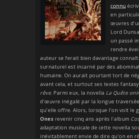
connu
écriv
en particul
œuvres d'un
Lord Dunsa
un passé im
rendre évei
auteur se ferait bien davantage connaît
surnaturel est incarné par des abomina
humaine. On aurait pourtant tort de négl
avant cela, et surtout ses textes fantas
rêve
. Parmi eux, la novella
La Quête oni
d'œuvre inégalé par la longue traversée 
qu'elle offre. Alors, lorsque l'on voit l
Ones
revenir cinq ans après l'album
Co
adaptation musicale de cette novella so
inévitablement envie de dire qu'on en rê