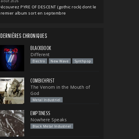
 août 2026
écouvrez PYRE OF DESCENT (gothic rock) dont le
premier album sort en septembre
DERNIÈRES CHRONIQUES
BLACKBOOK
Different
Electro
New Wave
Synthpop
COMBICHRIST
The Venom in the Mouth of
God
Metal Industriel
EMPTINESS
Nowhere Speaks
Black Metal Industriel