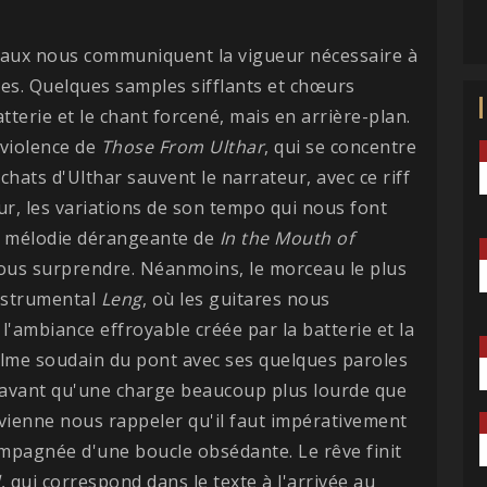
eaux nous communiquent la vigueur nécessaire à
es. Quelques samples sifflants et chœurs
atterie et le chant forcené, mais en arrière-plan.
 violence de
Those From Ulthar
, qui se concentre
 chats d'Ulthar sauvent le narrateur, avec ce riff
ur, les variations de son tempo qui nous font
la mélodie dérangeante de
In the Mouth of
ous surprendre. Néanmoins, le morceau le plus
instrumental
Leng
, où les guitares nous
'ambiance effroyable créée par la batterie et la
 calme soudain du pont avec ses quelques paroles
r avant qu'une charge beaucoup plus lourde que
 vienne nous rappeler qu'il faut impérativement
ompagnée d'une boucle obsédante. Le rêve finit
d
, qui correspond dans le texte à l'arrivée au