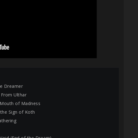
he Dreamer
 From Ulthar
e Mouth of Madness
 the Sign of Koth
athering
 Void (End of the Dream)