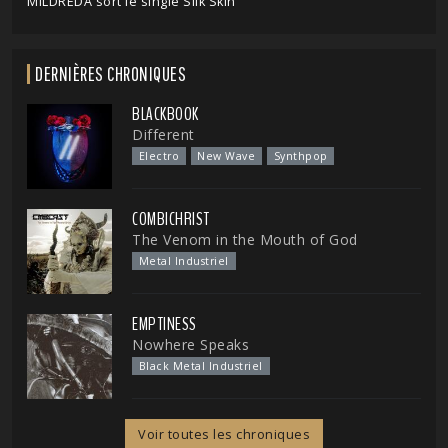
MILDREDA sort le single Silk Skin
DERNIÈRES CHRONIQUES
BLACKBOOK
Different
Electro
New Wave
Synthpop
COMBICHRIST
The Venom in the Mouth of God
Metal Industriel
EMPTINESS
Nowhere Speaks
Black Metal Industriel
Voir toutes les chroniques