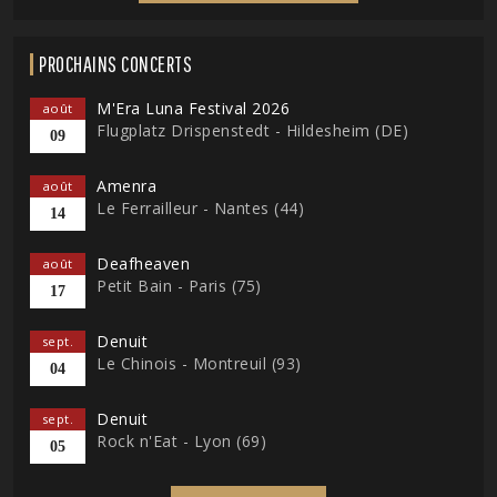
PROCHAINS CONCERTS
M'Era Luna Festival 2026
août
Flugplatz Drispenstedt - Hildesheim (DE)
09
Amenra
août
Le Ferrailleur - Nantes (44)
14
Deafheaven
août
Petit Bain - Paris (75)
17
Denuit
sept.
Le Chinois - Montreuil (93)
04
Denuit
sept.
Rock n'Eat - Lyon (69)
05