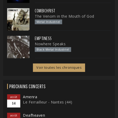
COMBICHRIST
The Venom in the Mouth of God
Metal Industriel
EMPTINESS
Nowhere Speaks
Black Metal Industriel
Voir toutes les chroniques
PROCHAINS CONCERTS
Amenra
août
Le Ferrailleur - Nantes (44)
14
Deafheaven
août