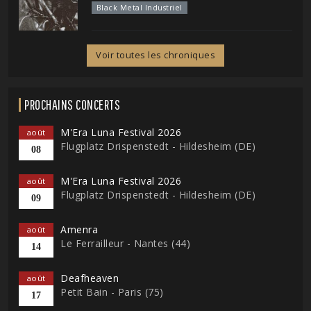
Black Metal Industriel
Voir toutes les chroniques
PROCHAINS CONCERTS
M'Era Luna Festival 2026
août
Flugplatz Drispenstedt - Hildesheim (DE)
08
M'Era Luna Festival 2026
août
Flugplatz Drispenstedt - Hildesheim (DE)
09
Amenra
août
Le Ferrailleur - Nantes (44)
14
Deafheaven
août
Petit Bain - Paris (75)
17