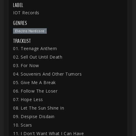
LABEL
IOT Records
GENRES
Electro Hardcore
TRACKLIST
01. Teenage Anthem
02. Sell Out Until Death
03. For Now
04. Souvenirs And Other Tumors
05. Give Me A Break
06. Follow The Loser
07. Hope Less
08. Let The Sun Shine In
09. Despise Disdain
10. Scars
11. I Don't Want What I Can Have