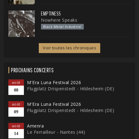
EMPTINESS
Nowhere Speaks
Black Metal Industriel
Voir toutes les chroniques
PROCHAINS CONCERTS
M'Era Luna Festival 2026
août
Flugplatz Drispenstedt - Hildesheim (DE)
08
M'Era Luna Festival 2026
août
Flugplatz Drispenstedt - Hildesheim (DE)
09
Amenra
août
Le Ferrailleur - Nantes (44)
14