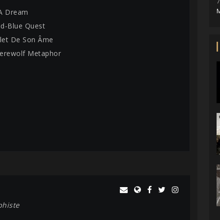
7
M
s A Dream
uid-Blue Quest
flet De Son Âme
erewolf Metaphor
phiste