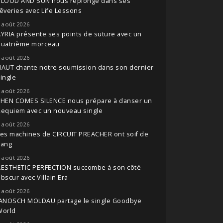
BLOOD AND SUN nous replonge dans ses
êveries avec Life Lessons
 août 2026
YRIA présente ses points de suture avec un
quatrième morceau
 août 2026
NAUT chante notre soumission dans son dernier
ingle
 août 2026
THEN COMES SILENCE nous prépare à danser un
Requiem avec un nouveau single
 août 2026
es machines de CIRCUIT PREACHER ont soif de
sang
 août 2026
AESTHETIC PERFECTION succombe à son côté
bscur avec Villain Era
 août 2026
JANOSCH MOLDAU partage le single Goodbye
World