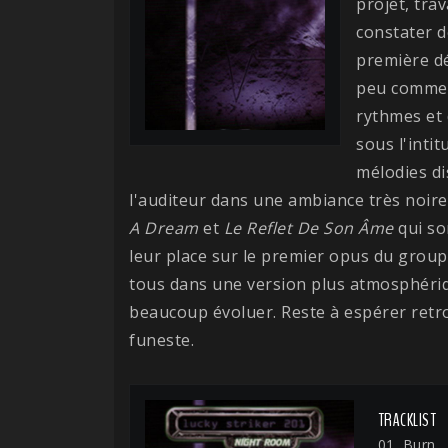
projet, tra
constater d
première 
peu comme 
rythmes et
sous l'intit
mélodies d
l'auditeur dans une ambiance très noire 
A Dream
et
Le Reflet De Son Âme
qui so
leur place sur le premier opus du grou
tous dans une version plus atmosphériqu
beaucoup évoluer. Reste à espérer retr
funeste.
TRACKLIST
01. Burn