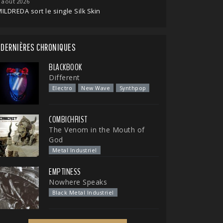
 août 2026
ILDREDA sort le single Silk Skin
DERNIÈRES CHRONIQUES
BLACKBOOK
Different
Electro
New Wave
Synthpop
COMBICHRIST
The Venom in the Mouth of
God
Metal Industriel
EMPTINESS
Nowhere Speaks
Black Metal Industriel