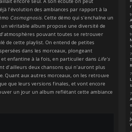
vaillait encore seul. A son écoute on peut
r
éjà l'évolution des ambiances par rapport à la
9
démo
Cosmognosis
. Cette démo qui s'enchaîne un
A
un véritable album propose une diversité de
 d'atmosphères pouvant toutes se retrouver
9
ulé de cette playlist. On entend de petites
s
ispersées dans les morceaux, plongeant
7
et enfantine à la fois, en particulier dans
Life's
nt d'ailleurs deux chansons qui n'auront plus
7
pe. Quant aux autres morceaux, on les retrouve
L
e que leurs versions finales, et vont encore
ouver un jour un album reflétant cette ambiance
7
o
7