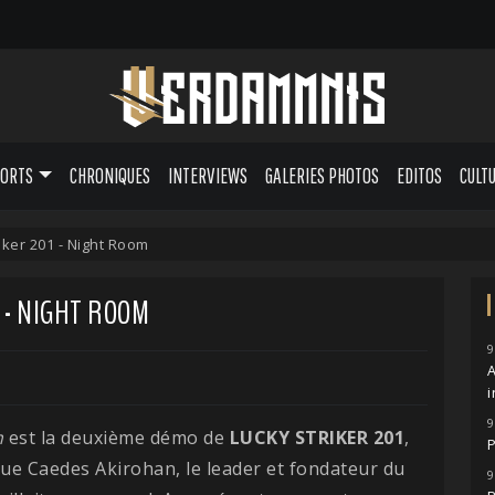
PORTS
CHRONIQUES
INTERVIEWS
GALERIES PHOTOS
EDITOS
CULT
iker 201 - Night Room
 - NIGHT ROOM
9
A
i
9
m
est la deuxième démo de
LUCKY STRIKER 201
,
P
que Caedes Akirohan, le leader et fondateur du
9