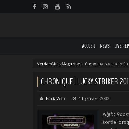
Panneau de gestion des cookies
ACCUEIL
NEWS
LIVE RE
VerdamMnis Magazine
»
Chroniques
»
Lucky Str
CHRONIQUE | LUCKY STRIKER 201
Erīck Wīhr
11 janvier 2002
Night Roo
sortie lors