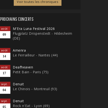
Voir toutes les chroniques
PROCHAINS CONCERTS
M'Era Luna Festival 2026
août
Flugplatz Drispenstedt - Hildesheim
09
(DE)
Amenra
août
Le Ferrailleur - Nantes (44)
14
Deafheaven
août
Petit Bain - Paris (75)
17
Denuit
sept.
Le Chinois - Montreuil (93)
04
Denuit
sept.
Rock n'Eat - Lyon (69)
05