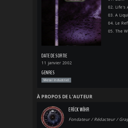
02. Life'
03. A Liq
04. Le Re
05. The W
DATE DE SORTIE
11 janvier 2002
GENRES
Metal Industriel
À PROPOS DE L'AUTEUR
ERĪCK WĪHR
Fondateur / Rédacteur / Gra