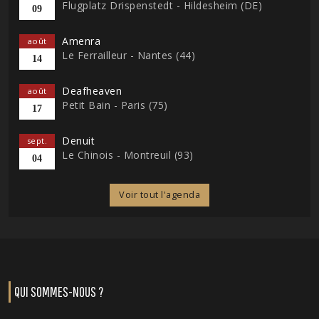
Flugplatz Drispenstedt - Hildesheim (DE)
09
Amenra
août
Le Ferrailleur - Nantes (44)
14
Deafheaven
août
Petit Bain - Paris (75)
17
Denuit
sept.
Le Chinois - Montreuil (93)
04
Voir tout l'agenda
QUI SOMMES-NOUS ?