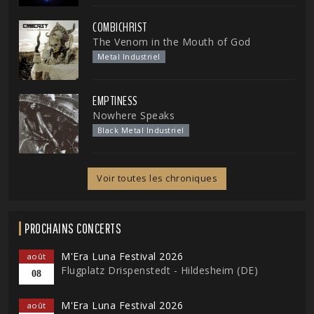
COMBICHRIST
The Venom in the Mouth of God
Metal Industriel
EMPTINESS
Nowhere Speaks
Black Metal Industriel
Voir toutes les chroniques
PROCHAINS CONCERTS
M'Era Luna Festival 2026
août
Flugplatz Drispenstedt - Hildesheim (DE)
08
M'Era Luna Festival 2026
août