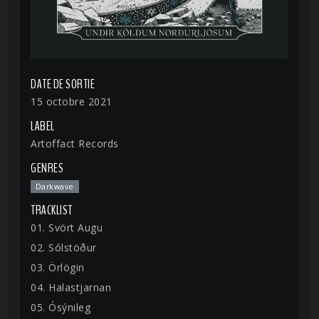
DATE DE SORTIE
15 octobre 2021
LABEL
Artoffact Records
GENRES
Darkwave
TRACKLIST
01. Svört Augu
02. Sólstöður
03. Örlögin
04. Halastjarnan
05. Ósýnileg