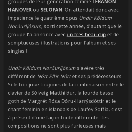
groupes de leur génération comme
LEBANON
HANOVER
ou
SELOFAN
. On attendait donc avec
impatience le quatrième opus
Undir Köldum
Norðurljósum
, sorti cette année, d'autant que le
groupe l'a annoncé avec
un très beau clip
et de
somptueuses illustrations pour l'album et ses
singles !
Undir Köldum Norðurljósum
s'avère très
différent de
Nótt
Eftir Nótt
et ses prédécesseurs.
Si le trio joue toujours de la combinaison entre le
clavier de Sólveig Matthildur, la lourde basse
goth de Margrét Rósa Dóru-Harrýsdóttir et le
chant féminin en islandais de Laufey Soffía, c'est
à présent d'une façon toute différente : les
compositions ne sont plus furieuses mais