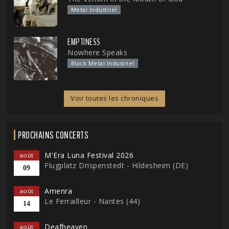
Metal Industriel
EMPTINESS
Nowhere Speaks
Black Metal Industriel
Voir toutes les chroniques
PROCHAINS CONCERTS
M'Era Luna Festival 2026
août
Flugplatz Drispenstedt - Hildesheim (DE)
09
Amenra
août
Le Ferrailleur - Nantes (44)
14
Deafheaven
août