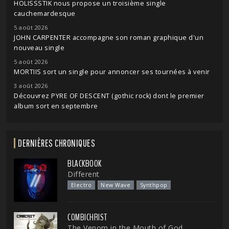
HOLISSSTIK nous propose un troisième single
cauchemardesque
5 août 2026
JOHN CARPENTER accompagne son roman graphique d'un
nouveau single
5 août 2026
MORTIIS sort un single pour annoncer ses tournées à venir
3 août 2026
Découvrez PYRE OF DESCENT (gothic rock) dont le premier
album sort en septembre
DERNIÈRES CHRONIQUES
BLACKBOOK
Different
Electro
New Wave
Synthpop
COMBICHRIST
The Venom in the Mouth of God