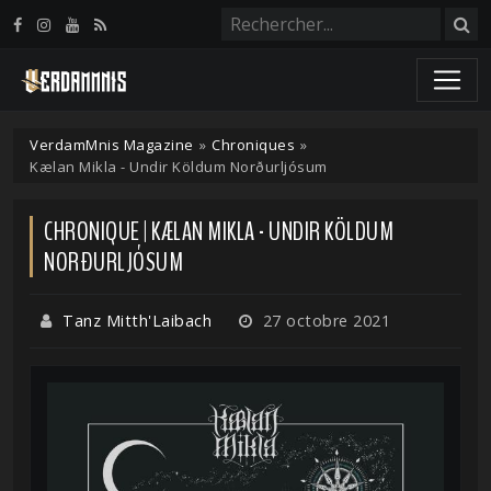
Panneau de gestion des cookies
VerdamMnis Magazine
»
Chroniques
»
Kælan Mikla - Undir Köldum Norðurljósum
CHRONIQUE | KÆLAN MIKLA - UNDIR KÖLDUM
NORÐURLJÓSUM
Tanz Mitth'Laibach
27 octobre 2021