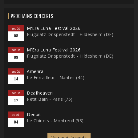
PROCHAINS CONCERTS
M'Era Luna Festival 2026
août
Flugplatz Drispenstedt - Hildesheim (DE)
08
M'Era Luna Festival 2026
août
Flugplatz Drispenstedt - Hildesheim (DE)
09
Amenra
août
Le Ferrailleur - Nantes (44)
14
Deafheaven
août
Petit Bain - Paris (75)
17
Denuit
sept.
Le Chinois - Montreuil (93)
04
Voir tout l'agenda