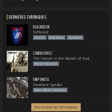
DERNIÈRES CHRONIQUES
BLACKBOOK
Different
Electro
New Wave
Synthpop
COMBICHRIST
The Venom in the Mouth of God
Metal Industriel
EMPTINESS
Nowhere Speaks
Black Metal Industriel
Voir toutes les chroniques