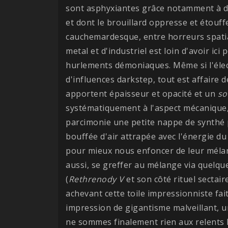
sont asphyxiantes grâce notamment à de
et dont le brouillard oppresse et étouff
cauchemardesque, entre horreurs spatia
metal et d'industriel est loin d'avoir ic
hurlements démoniaques. Même si l'élec
d'influences darkstep, tout est affaire 
apportent épaisseur et opacité et un
so
systématiquement à l'aspect mécanique, 
parcimonie une petite nappe de synthé pa
bouffée d'air attrapée avec l'énergie du
pour mieux nous enfoncer de leur mélanco
aussi, se greffer au mélange via quelqu
(
Rethrenody V
et son côté rituel sectair
achevant cette toile impressionniste fai
impression de gigantisme malveillant, 
ne sommes finalement rien aux relents l