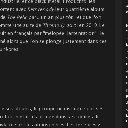
ndustriel et de black metal. Productifs, les
7
sortent avec
Rethrenody
leur quatrième album,
o
 de
The Relic
paru un an plus tôt... et que l'on
7
comme une suite de
Threnody
, sorti en 2019. Le
uit en français par "mélopée, lamentation" : le
7
né alors que l'on se plonge justement dans ces
M
funèbres.
7
S
6
H
5
g
t de ses albums, le groupe ne distingue pas ses
5
M
otation et nous plonge dans ses abîmes de
t
usk
, ce sont les atmosphères. Les ténèbres y