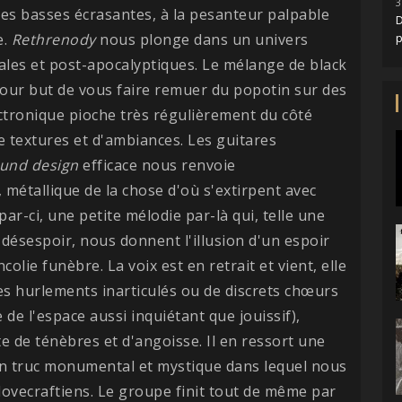
3
s basses écrasantes, à la pesanteur palpable
D
e.
Rethrenody
nous plonge dans un univers
les et post-apocalyptiques. Le mélange de black
i pour but de vous faire remuer du popotin sur des
tronique pioche très régulièrement du côté
de textures et d'ambiances. Les guitares
und design
efficace nous renvoie
métallique de la chose d'où s'extirpent avec
r-ci, une petite mélodie par-là qui, telle une
 désespoir, nous donnent l'illusion d'un espoir
lie funèbre. La voix est en retrait et vient, elle
es hurlements inarticulés ou de discrets chœurs
e de l'espace aussi inquiétant que jouissif),
te de ténèbres et d'angoisse. Il en ressort une
un truc monumental et mystique dans lequel nous
ovecraftiens. Le groupe finit tout de même par