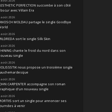
 août 2026
AESTHETIC PERFECTION succombe à son côté
bscur avec Villain Era
 août 2026
JANOSCH MOLDAU partage le single Goodbye
World
 août 2026
ILDREDA sort le single Silk Skin
 août 2026
HINING chante le froid du nord dans son
nouveau single
 août 2026
OLISSSTIK nous propose un troisième single
cauchemardesque
 août 2026
JOHN CARPENTER accompagne son roman
raphique d'un nouveau single
 août 2026
ORTIIS sort un single pour annoncer ses
ournées à venir