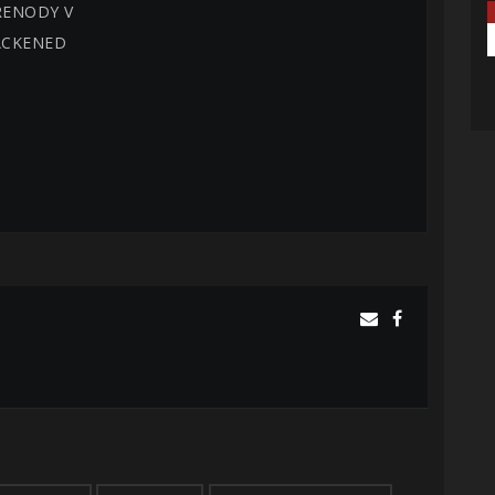
RENODY V
ACKENED