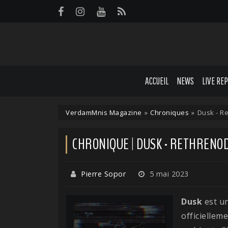
Panneau de gestion des cookies
ACCUEIL
NEWS
LIVE RE
VerdamMnis Magazine
»
Chroniques
»
Dusk - R
CHRONIQUE | DUSK - RETHRENO
Pierre Sopor
5 mai 2023
Dusk
est un
officiellem