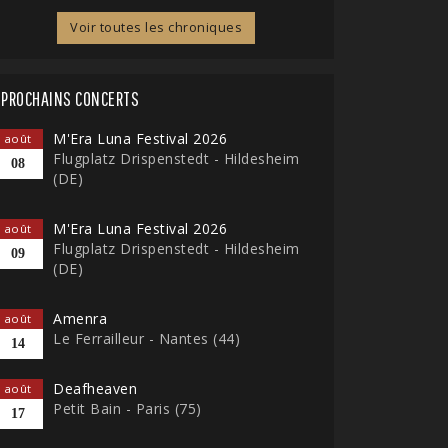
Voir toutes les chroniques
PROCHAINS CONCERTS
M'Era Luna Festival 2026
août
Flugplatz Drispenstedt - Hildesheim
08
(DE)
M'Era Luna Festival 2026
août
Flugplatz Drispenstedt - Hildesheim
09
(DE)
Amenra
août
Le Ferrailleur - Nantes (44)
14
Deafheaven
août
Petit Bain - Paris (75)
17