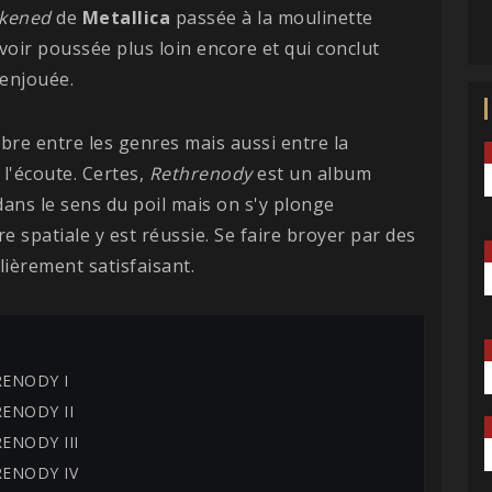
ckened
de
Metallica
passée à la moulinette
 voir poussée plus loin encore et qui conclut
enjouée.
bre entre les genres mais aussi entre la
 l'écoute. Certes,
Rethrenody
est un album
ans le sens du poil mais on s'y plonge
e spatiale y est réussie. Se faire broyer par des
lièrement satisfaisant.
RENODY I
RENODY II
RENODY III
RENODY IV