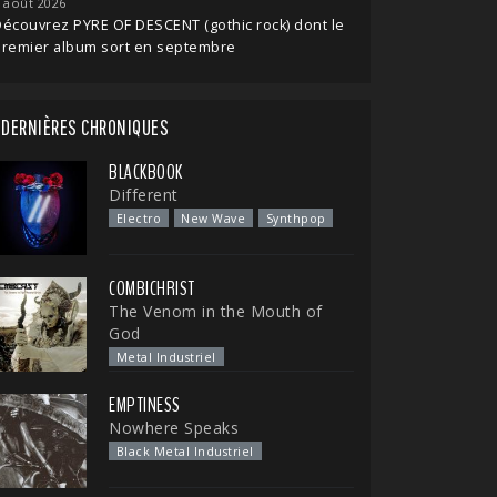
 août 2026
écouvrez PYRE OF DESCENT (gothic rock) dont le
premier album sort en septembre
DERNIÈRES CHRONIQUES
BLACKBOOK
Different
Electro
New Wave
Synthpop
COMBICHRIST
The Venom in the Mouth of
God
Metal Industriel
EMPTINESS
Nowhere Speaks
Black Metal Industriel