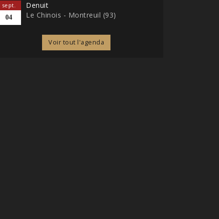
Denuit
sept.
Le Chinois - Montreuil (93)
04
Voir tout l'agenda