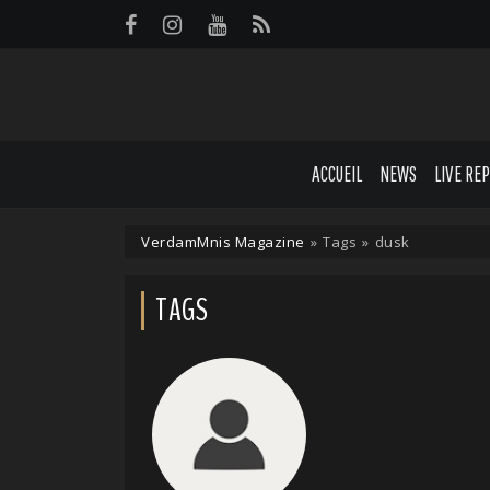
Panneau de gestion des cookies
ACCUEIL
NEWS
LIVE RE
VerdamMnis Magazine
»
Tags
»
dusk
TAGS