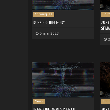
Chroniques
Edit
DUSK - RETHRENODY
2023
SEMAI
5 mai 2023
2
News
Edit
LE GROUPE DE BLACK METAL
2023