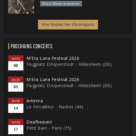
Black Metal Industriel
Voir toutes les chroniques
PROCHAINS CONCERTS
M'Era Luna Festival 2026
août
Flugplatz Drispenstedt - Hildesheim (DE)
08
M'Era Luna Festival 2026
août
Flugplatz Drispenstedt - Hildesheim (DE)
09
Amenra
août
Le Ferrailleur - Nantes (44)
14
Deafheaven
août
Petit Bain - Paris (75)
17